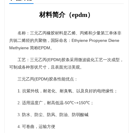
材料简介（
epdm）
名称：三元乙丙橡胶材料是乙烯、丙烯和少量第三单体非
Ethyiene Propyene Diene
共轭二烯烃的共聚物，国际命名：
Methyiene
EPDM
简称
。
(EPDM)
工艺：三元乙丙
胶条采用微波硫化工艺一次成型，
可制成各种形状尺寸，且表面光洁美观。
(EPDM)
三元乙丙
胶条性能优点：
1.
抗紫外线，耐老化、耐臭氧、以及良好的电绝缘性；
-50℃~+150℃
2. 适用温度广，耐高低温
；
3. 防水、防尘、防风、防油、防弱酸碱
4. 可卷曲，运输方便