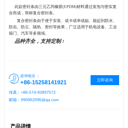
此款密封条由三元乙丙橡胶(EPDM)材料通过发泡与密实复
合而成，
简称复合密封条。
复合密封条
由于便于安装、
或卡或串或贴
、能起到防水、
防虫、防尘、隔热、密封等效果，广泛适用于机电设备、
工业
箱门
、汽车等
多
领域。
品种齐全，支持定制
！
咨询电话 ：
立即咨询
+86-15258141921
传真：+86-574-83897572
邮箱：990962096@qq.com
产品详情