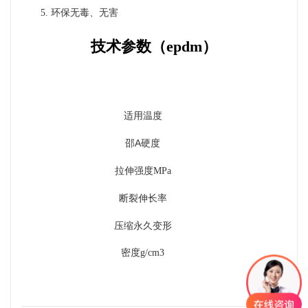
5. 环保无毒、无害
技术参数（
epdm）
适用温度
A
硬度
邵
拉伸强度
MPa
断裂伸长率
压缩永久变形
密度
g/cm3