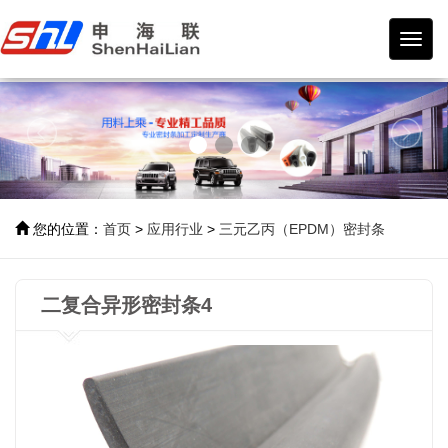
宁波
市海
曙申
联橡
塑制
品有
限公
司
您的位置：
首页
>
应用行业
>
三元乙丙（EPDM）密封条
二复合异形密封条4