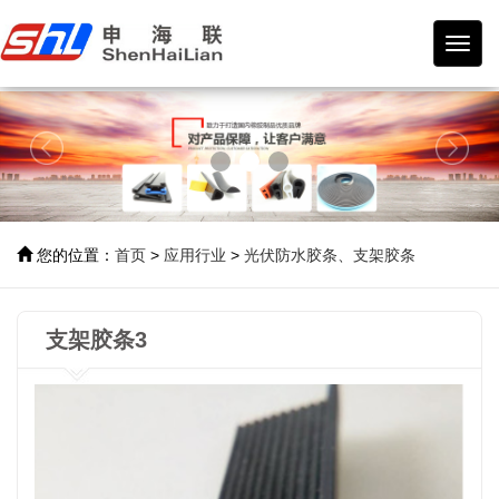
宁波
市海
曙申
联橡
塑制
品有
限公
司
您的位置：
首页
>
应用行业
>
光伏防水胶条、支架胶条
支架胶条3