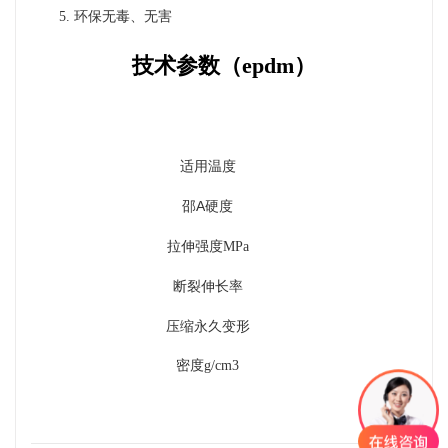
5. 环保无毒、无害
技术参数（
epdm）
适用温度
A
硬度
邵
拉伸强度
MPa
断裂伸长率
压缩永久变形
密度
g/cm3