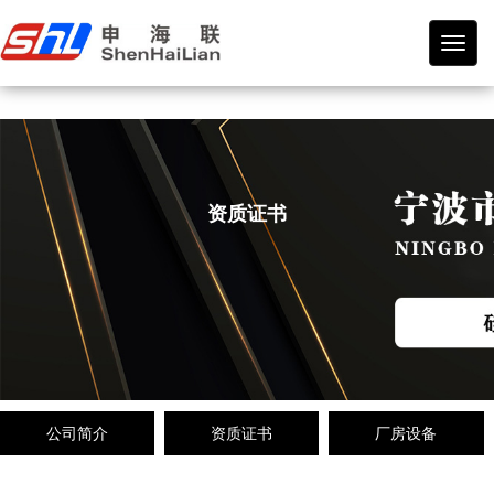
宁波
市海
曙申
联橡
塑制
品有
限公
司
资质证书
公司简介
资质证书
厂房设备