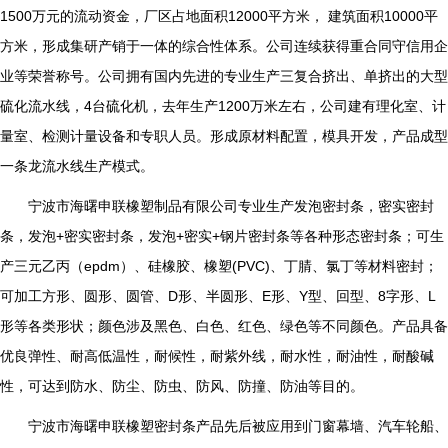
1500万元的流动资金，厂区占地面积12000平方米， 建筑面积10000平
方米，形成集研产销于一体的综合性体系。公司连续获得重合同守信用企
业等荣誉称号。公司拥有国内先进的专业生产三复合挤出、单挤出的大型
硫化流水线，4台硫化机，去年生产1200万米左右，公司建有理化室、计
量室、检测计量设备和专职人员。形成原材料配置，模具开发，产品成型
一条龙流水线生产模式。
宁波市海曙申联橡塑制品有限公司专业生产发泡密封条，密实密封
条，发泡+密实密封条，发泡+密实+钢片密封条等各种形态密封条；可生
产三元乙丙（epdm）、硅橡胶、橡塑(PVC)、丁腈、氯丁等材料密封；
可加工方形、圆形、圆管、D形、半圆形、E形、Y型、回型、8字形、L
形等各类形状；颜色涉及黑色、白色、红色、绿色等不同颜色。产品具备
优良弹性、耐高低温性，耐候性，耐紫外线，耐水性，耐油性，耐酸碱
性，可达到防水、防尘、防虫、防风、防撞、防油等目的。
宁波市海曙申联橡塑密封条产品先后被应用到门窗幕墙、汽车轮船、